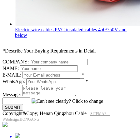
Electric wire cables PVC insulated cables 450/750V and
below
*Describe Your Buying Requirements in Detail
COMPANY:
NAME:
E-MAIL:
*
WhatsApp:
*
Message:
Copyright&Copy; Henan Qingzhou Cable
SITEMAP
Webdesign:HONGANG