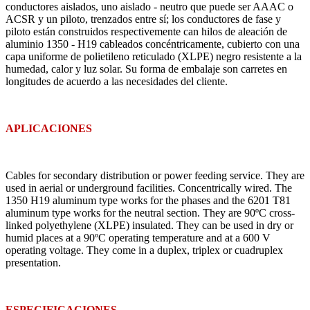
conductores aislados, uno aislado - neutro que puede ser AAAC o
ACSR y un piloto, trenzados entre sí; los conductores de fase y
piloto están construidos respectivemente can hilos de aleación de
aluminio 1350 - H19 cableados concéntricamente, cubierto con una
capa uniforme de polietileno reticulado (XLPE) negro resistente a la
humedad, calor y luz solar. Su forma de embalaje son carretes en
longitudes de acuerdo a las necesidades del cliente.
APLICACIONES
Cables for secondary distribution or power feeding service. They are
used in aerial or underground facilities. Concentrically wired. The
1350 H19 aluminum type works for the phases and the 6201 T81
aluminum type works for the neutral section. They are 90ºC cross-
linked polyethylene (XLPE) insulated. They can be used in dry or
humid places at a 90ºC operating temperature and at a 600 V
operating voltage. They come in a duplex, triplex or cuadruplex
presentation.
ESPECIFICACIONES