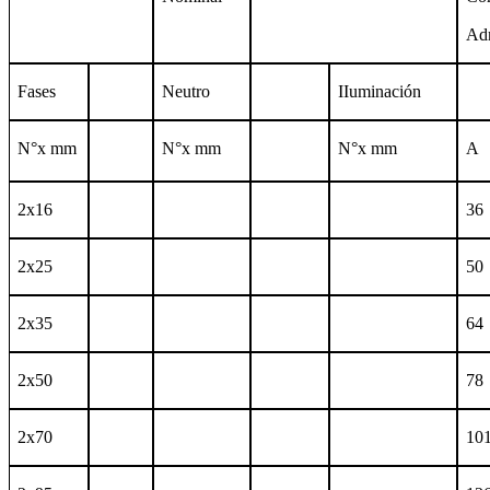
Ad
Fases
Neutro
IIuminaci
ó
n
N°x mm
N°x mm
N°x mm
A
2x16
36
2x25
50
2x35
64
2x50
78
2x70
10