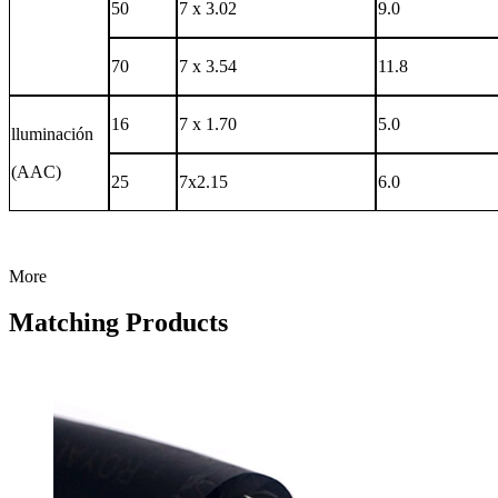
50
7 x 3.02
9.0
70
7 x 3.54
11.8
16
7 x 1.70
5.0
lluminación
(AAC)
25
7x2.15
6.0
More
Matching Products