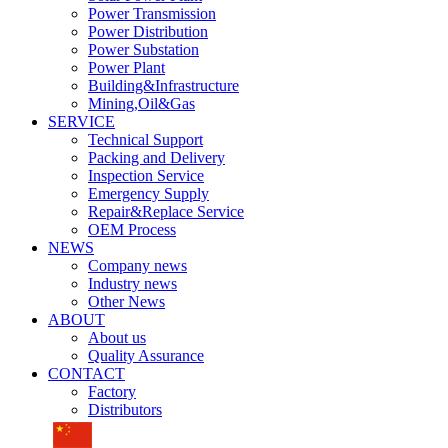
Power Transmission
Power Distribution
Power Substation
Power Plant
Building&Infrastructure
Mining,Oil&Gas
SERVICE
Technical Support
Packing and Delivery
Inspection Service
Emergency Supply
Repair&Replace Service
OEM Process
NEWS
Company news
Industry news
Other News
ABOUT
About us
Quality Assurance
CONTACT
Factory
Distributors