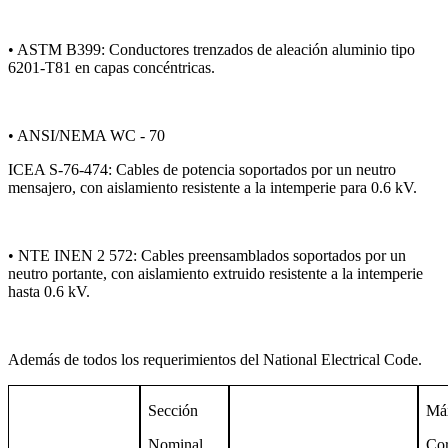
• ASTM B399: Conductores trenzados de aleación aluminio tipo
6201-T81 en capas concéntricas.
• ANSI/NEMA WC - 70
ICEA S-76-474: Cables de potencia soportados por un neutro
mensajero, con aislamiento resistente a la intemperie para 0.6 kV.
• NTE INEN 2 572: Cables preensamblados soportados por un
neutro portante, con aislamiento extruido resistente a la intemperie
hasta 0.6 kV.
Además de todos los requerimientos del National Electrical Code.
Secci
ón
M
á
Nominal
Cor