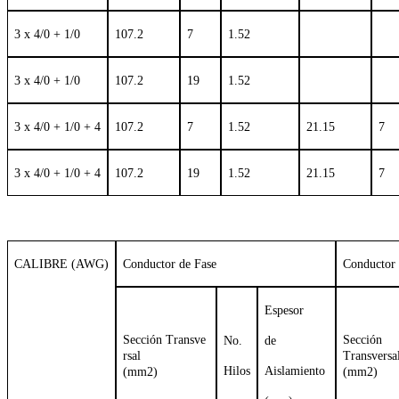
3 x 4/0 + 1/0
107.2
7
1.52
3 x 4/0 + 1/0
107.2
19
1.52
3 x 4/0 + 1/0 + 4
107.2
7
1.52
21.15
7
3 x 4/0 + 1/0 + 4
107.2
19
1.52
21.15
7
CALIBRE (AWG)
Conductor de Fase
Conductor
Espesor
Sección Transve
Sección
No.
de
rsal
Transversa
Hilos
Aislamiento
(mm2)
(mm2)