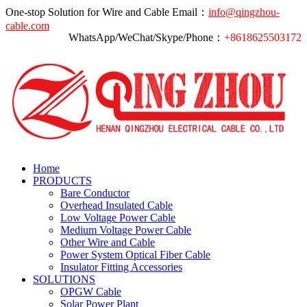
One-stop Solution for Wire and Cable
Email：
info@qingzhou-
cable.com
WhatsApp/WeChat/Skype/Phone：
+8618625503172
Home
PRODUCTS
Bare Conductor
Overhead Insulated Cable
Low Voltage Power Cable
Medium Voltage Power Cable
Other Wire and Cable
Power System Optical Fiber Cable
Insulator Fitting Accessories
SOLUTIONS
OPGW Cable
Solar Power Plant