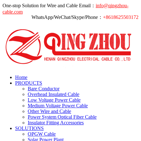
One-stop Solution for Wire and Cable
Email：
info@qingzhou-
cable.com
WhatsApp/WeChat/Skype/Phone：
+8618625503172
Home
PRODUCTS
Bare Conductor
Overhead Insulated Cable
Low Voltage Power Cable
Medium Voltage Power Cable
Other Wire and Cable
Power System Optical Fiber Cable
Insulator Fitting Accessories
SOLUTIONS
OPGW Cable
Solar Power Plant