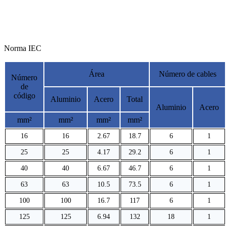
Norma IEC
Área
Número de cables
Número
de
código
Aluminio
Acero
Total
Aluminio
Acero
mm²
mm²
mm²
mm²
16
16
2.67
18.7
6
1
25
25
4.17
29.2
6
1
40
40
6.67
46.7
6
1
63
63
10.5
73.5
6
1
100
100
16.7
117
6
1
125
125
6.94
132
18
1