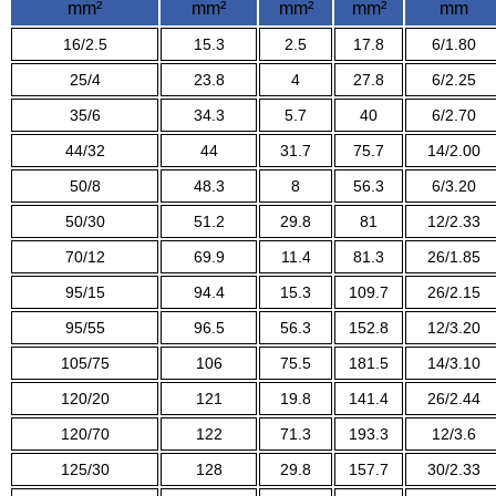
mm²
mm²
mm²
mm²
mm
16/2.5
15.3
2.5
17.8
6/1.80
25/4
23.8
4
27.8
6/2.25
35/6
34.3
5.7
40
6/2.70
44/32
44
31.7
75.7
14/2.00
50/8
48.3
8
56.3
6/3.20
50/30
51.2
29.8
81
12/2.33
70/12
69.9
11.4
81.3
26/1.85
95/15
94.4
15.3
109.7
26/2.15
95/55
96.5
56.3
152.8
12/3.20
105/75
106
75.5
181.5
14/3.10
120/20
121
19.8
141.4
26/2.44
120/70
122
71.3
193.3
12/3.6
125/30
128
29.8
157.7
30/2.33