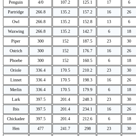
Penguin
4/0
107.2
125.1
17
6
Partridge
266.8
135.2
157.2
16
26
Owl
266.8
135.2
152.8
13
6
Waxwing
266.8
135.2
142.7
6
18
Piper
300
152
187.5
23
30
Ostrich
300
152
176.7
16
26
Phoebe
300
152
160.5
6
18
Oriole
336.4
170.5
210.2
23
30
Linnet
336.4
170.5
198.3
16
26
Merlin
336.4
170.5
179.9
6
18
Lark
397.5
201.4
248.3
23
30
Ibis
397.5
201.4
234.1
16
26
Chickadee
397.5
201.4
212.6
6
18
Hen
477
241.7
298
23
30