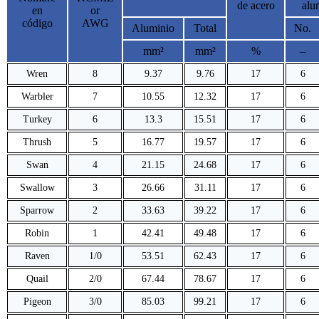
de acero
alu
en
or
código
AWG
Aluminio
Total
No.
mm²
mm²
%
–
Wren
8
9.37
9.76
17
6
Warbler
7
10.55
12.32
17
6
Turkey
6
13.3
15.51
17
6
Thrush
5
16.77
19.57
17
6
Swan
4
21.15
24.68
17
6
Swallow
3
26.66
31.11
17
6
Sparrow
2
33.63
39.22
17
6
Robin
1
42.41
49.48
17
6
Raven
1/0
53.51
62.43
17
6
Quail
2/0
67.44
78.67
17
6
Pigeon
3/0
85.03
99.21
17
6