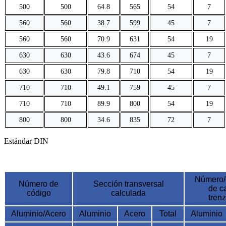
500
500
64.8
565
54
7
560
560
38.7
599
45
7
560
560
70.9
631
54
19
630
630
43.6
674
45
7
630
630
79.8
710
54
19
710
710
49.1
759
45
7
710
710
89.9
800
54
19
800
800
34.6
835
72
7
Estándar DIN
Número/
Número de
Sección transversal
de c
código
calculada
tren
Aluminio/Acero
Aluminio
Acero
Total
Aluminio