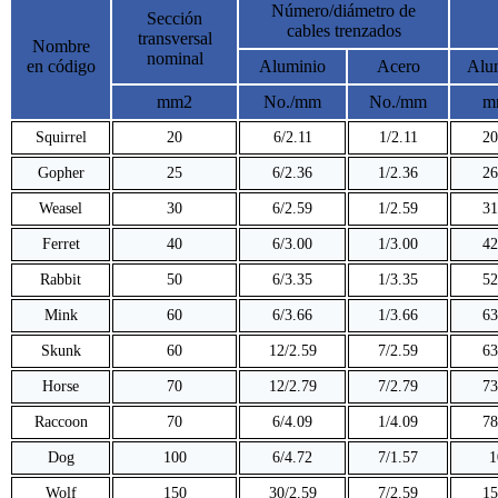
Número/diámetro de
Sección
cables trenzados
transversal
Nombre
nominal
en código
Aluminio
Acero
Alu
mm2
No./mm
No./mm
m
Squirrel
20
6/2.11
1/2.11
20
Gopher
25
6/2.36
1/2.36
26
Weasel
30
6/2.59
1/2.59
31
Ferret
40
6/3.00
1/3.00
42
Rabbit
50
6/3.35
1/3.35
52
Mink
60
6/3.66
1/3.66
63
Skunk
60
12/2.59
7/2.59
63
Horse
70
12/2.79
7/2.79
73
Raccoon
70
6/4.09
1/4.09
78
Dog
100
6/4.72
7/1.57
1
Wolf
150
30/2.59
7/2.59
15