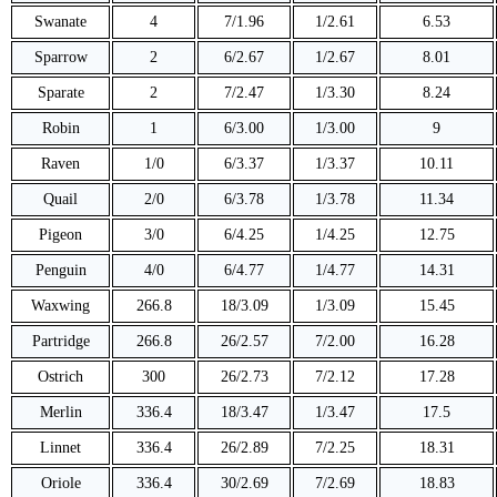
Swanate
4
7/1.96
1/2.61
6.53
Sparrow
2
6/2.67
1/2.67
8.01
Sparate
2
7/2.47
1/3.30
8.24
Robin
1
6/3.00
1/3.00
9
Raven
1/0
6/3.37
1/3.37
10.11
Quail
2/0
6/3.78
1/3.78
11.34
Pigeon
3/0
6/4.25
1/4.25
12.75
Penguin
4/0
6/4.77
1/4.77
14.31
Waxwing
266.8
18/3.09
1/3.09
15.45
Partridge
266.8
26/2.57
7/2.00
16.28
Ostrich
300
26/2.73
7/2.12
17.28
Merlin
336.4
18/3.47
1/3.47
17.5
Linnet
336.4
26/2.89
7/2.25
18.31
Oriole
336.4
30/2.69
7/2.69
18.83