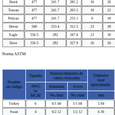
Hawk
477
241.7
281.2
16
26
Toucan
477
241.7
265.5
10
22
Pelican
477
241.7
255.1
6
18
Heron
500
253.4
312.5
23
30
Eagle
556.5
282
347.8
23
30
Dove
556.5
282
327.9
16
26
Norma ASTM
Número/diámetro de
Diámetro
Tamaño
cables trenzados
total
Nombre
aproximado.
AWG
Aluminio
Acero
en código
or
No./mm
No./mm
mm
MCM
Turkey
6
6/1.68
1/1.68
5.04
Swan
4
6/2.12
1/2.12
6.36