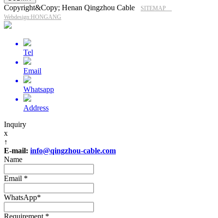
Copyright&Copy; Henan Qingzhou Cable
SITEMAP
Webdesign:HONGANG
Tel
Email
Whatsapp
Address
Inquiry
x
↑
E-mail:
info@qingzhou-cable.com
Name
Email
*
WhatsApp
*
Requirement
*