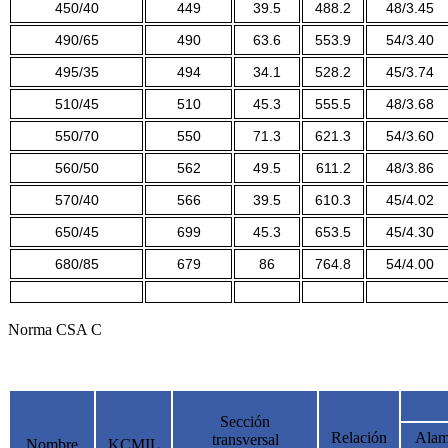
450/40
449
39.5
488.2
48/3.45
490/65
490
63.6
553.9
54/3.40
495/35
494
34.1
528.2
45/3.74
510/45
510
45.3
555.5
48/3.68
550/70
550
71.3
621.3
54/3.60
560/50
562
49.5
611.2
48/3.86
570/40
566
39.5
610.3
45/4.02
650/45
699
45.3
653.5
45/4.30
680/85
679
86
764.8
54/4.00
Norma CSA C
Sección
Relación
Alam
transversal
Nombre
KCMIL