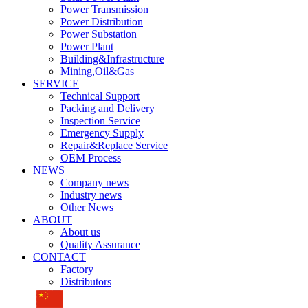
Power Transmission
Power Distribution
Power Substation
Power Plant
Building&Infrastructure
Mining,Oil&Gas
SERVICE
Technical Support
Packing and Delivery
Inspection Service
Emergency Supply
Repair&Replace Service
OEM Process
NEWS
Company news
Industry news
Other News
ABOUT
About us
Quality Assurance
CONTACT
Factory
Distributors